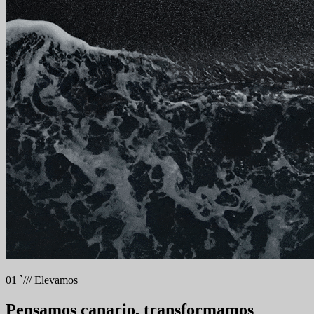
01
`///
Elevamos
Pensamos canario, transformamos