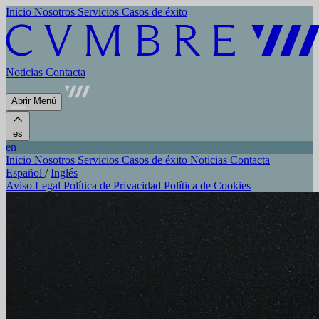
Inicio
Nosotros
Servicios
Casos de éxito
Noticias
Contacta
Abrir Menú
es
en
Inicio
Nosotros
Servicios
Casos de éxito
Noticias
Contacta
Español
/
Inglés
Aviso Legal
Política de Privacidad
Política de Cookies