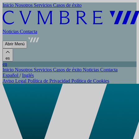
Inicio
Nosotros
Servicios
Casos de éxito
Noticias
Contacta
Abrir Menú
es
en
Inicio
Nosotros
Servicios
Casos de éxito
Noticias
Contacta
Español
/
Inglés
Aviso Legal
Política de Privacidad
Política de Cookies