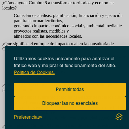
¿Cómo ayuda Cumbre 8 a transformar territorios y economías
locales?
Conectamos análisis, planificación, financiación y ejecución
para transformar territorios,
generando impacto económico, social y ambiental mediante
proyectos realistas, medibles y
alineados con las necesidades locales.
¿Qué significa el enfoque de impacto real en la consultoría de
Cumbre 8?
Significa que nuestros proyectos no se quedan en informes: se
Utilizamos cookies únicamente para analizar el
traducen en acciones
tráfico web y mejorar el funcionamiento del sitio
.
concretas, decisiones implementables y resultados tangibles
Política de Cookies.
que mejoran el desarrollo y el
bienestar del territorio.
¿Qué papel juega el turismo en la estrategia de desarrollo que
Permitir todas
propone Cumbre 8?
Entendemos el turismo como un generador de recursos que
puede financiar proyectos
Bloquear las no esenciales
estratégicos en ámbitos clave como agua, energía, movilidad,
vivienda, innovación o
Preferencias
talento, más allá de su función como actividad económica.
¿Cómo plantea Cumbre 8 la financiación de proyectos estratégicos