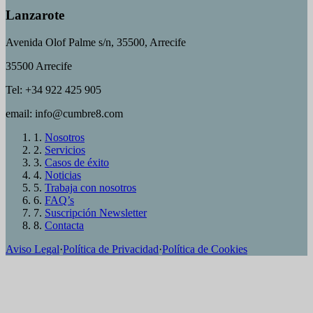
Lanzarote
Avenida Olof Palme s/n, 35500, Arrecife
35500 Arrecife
Tel: +34 922 425 905
email: info@cumbre8.com
1.
Nosotros
2.
Servicios
3.
Casos de éxito
4.
Noticias
5.
Trabaja con nosotros
6.
FAQ’s
7.
Suscripción Newsletter
8.
Contacta
Aviso Legal
·
Política de Privacidad
·
Política de Cookies