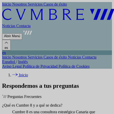
Inicio
Nosotros
Servicios
Casos de éxito
Noticias
Contacta
Abrir Menú
es
en
Inicio
Nosotros
Servicios
Casos de éxito
Noticias
Contacta
Español
/
Inglés
Aviso Legal
Política de Privacidad
Política de Cookies
Inicio
Respondemos a tus preguntas
`///
Preguntas Frecuentes
¿Qué es Cumbre 8 y a qué se dedica?
Cumbre 8 es una consultora estratégica Canaria que