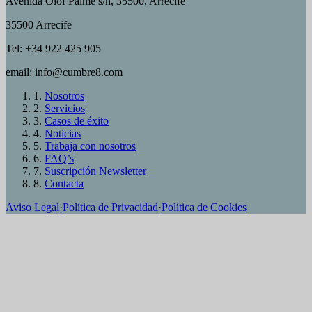
Avenida Olof Palme s/n, 35500, Arrecife
35500 Arrecife
Tel: +34 922 425 905
email: info@cumbre8.com
1.
Nosotros
2.
Servicios
3.
Casos de éxito
4.
Noticias
5.
Trabaja con nosotros
6.
FAQ’s
7.
Suscripción Newsletter
8.
Contacta
Aviso Legal
·
Política de Privacidad
·
Política de Cookies