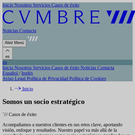
Inicio
Nosotros
Servicios
Casos de éxito
Noticias
Contacta
Abrir Menú
es
en
Inicio
Nosotros
Servicios
Casos de éxito
Noticias
Contacta
Español
/
Inglés
Aviso Legal
Política de Privacidad
Política de Cookies
Inicio
Somos un socio estratégico
`///
Casos de éxito
Acompañamos a nuestros clientes en sus retos clave, aportando
visión, enfoque y resultados. Nuestro papel va más allá de la