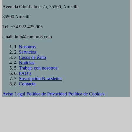
Avenida Olof Palme s/n, 35500, Arrecife
35500 Arrecife
Tel: +34 922 425 905
email: info@cumbre8.com
1.
Nosotros
2.
Servicios
3.
Casos de éxito
4.
Noticias
5.
Trabaja con nosotros
6.
FAQ’s
7.
Suscripción Newsletter
8.
Contacta
Aviso Legal
·
Política de Privacidad
·
Política de Cookies